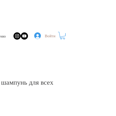
Войти
еню
r шампунь для всех
с