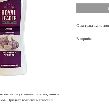
С экстрактом чесно
Укрепляет корни в
В коробке
Препятствует вып
Условия хранения:
Нетто коробки:8,7
Срок годности: 24
Кол-во в коробке:
См на упоковке
Брутто коробки: 8,
о питает и укрепляет поврежденные
ков. Придает волосвм мягкость и