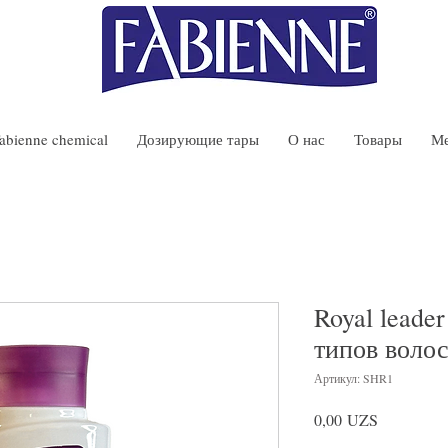
abienne chemical
Дозирующие тары
О нас
Товары
М
Royal leade
типов воло
Артикул: SHR1
Цена
0,00 UZS