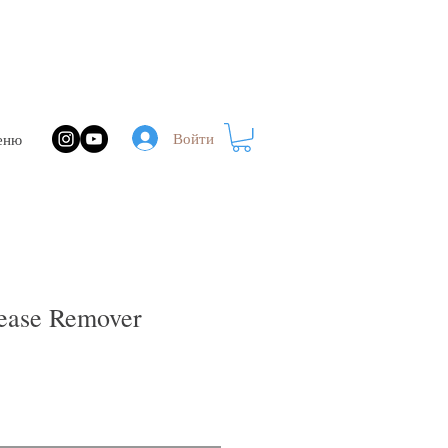
Войти
еню
ease Remover