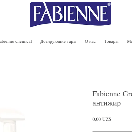
abienne chemical
Дозирующие тары
О нас
Товары
М
Fabienne Gr
антижир
Цена
0,00 UZS