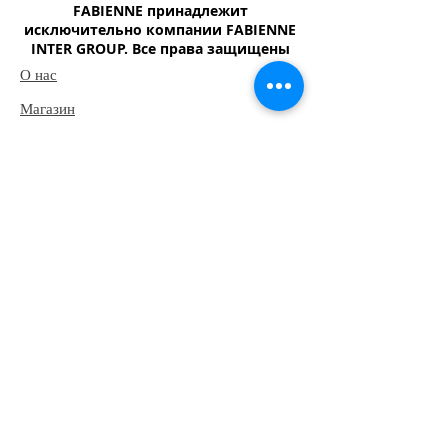
FABIENNE принадлежит
исключительно компании FABIENNE
INTER GROUP. Все права защищены
О нас
Магазин
Шампунь
​Туалетное мыло
Детской мыло
Моющий-чистящий средство
Наш адрес
Юридический адрес:Республика Узбекистан,
113004, Узбекистан, Ташкентская область,
Янгиюль, ул. Холниёзова, дом 2
Почтовый адрес: Республика Узбекистан, г.
Ташкент, 100185, Чилонзарский район,
проспект Бунёдкор 40/1.
Э-почта:
fabienne.intergroup@mail.ru