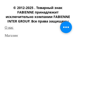
©
2012-2025
. Товарный знак
FABIENNE принадлежит
исключительно компании FABIENNE
INTER GROUP. Все права защищены
О нас
Магазин
Шампунь
​Туалетное мыло
Детской мыло
Моющий-чистящий средство
Наш адрес
Юридический адрес:Республика Узбекистан,
113004, Узбекистан, Ташкентская область,
Янгиюль, ул. Холниёзова, дом 2
Почтовый адрес: Республика Узбекистан, г.
Ташкент, 100185, Чилонзарский район,