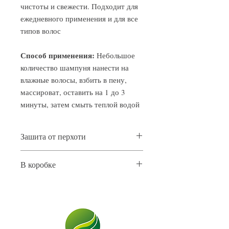
чистоты и свежести. Подходит для
ежедневного применения и для все
типов волос
Способ применения:
Небольшое
количество шампуня нанести на
влажные волосы, взбить в пену,
массироват, оставить на 1 до 3
минуты, затем смыть теплой водой
Зашита от перхоти
24 месяца с даты изготовления.
В коробке
Условия хранения -20С +35С
Дата изготовления: См на упаковке
Нетто коробки:10,7 кг
Кол-во в коробке: 24 шт
Брутто коробки: 10,85 кг