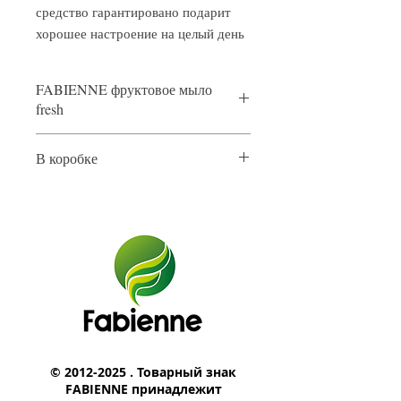
средство гарантировано подарит
хорошее настроение на целый день
FABIENNE фруктовое мыло
fresh
Тип упаковки: Бумажная обертка
В коробке
Вес единицы: 125 гр
Вид: Слива, баррисы, груша, виног
Нетто коробки: 6.2 кг
рад
Кол-во в коробке: 48 шт
Упаковка: 48 шт в гофрированной
Брутто коробки: 6,35 кг
картонной коробке
Вес нетто: 6,00 кг
©
2012-2025
. Товарный знак
FABIENNE принадлежит