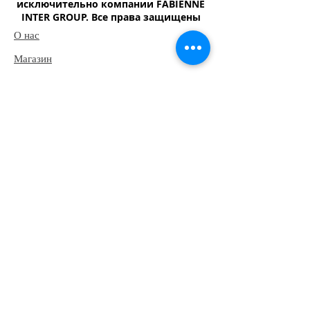
исключительно компании FABIENNE
INTER GROUP. Все права защищены
О нас
Магазин
Шампунь
​Туалетное мыло
Детской мыло
Моющий-чистящий средство
Наш адрес
Юридический адрес:Республика Узбекистан,
113004, Узбекистан, Ташкентская область,
Янгиюль, ул. Холниёзова, дом 2
Почтовый адрес: Республика Узбекистан, г.
Ташкент, 100185, Чилонзарский район,
проспект Бунёдкор 40/1.
Э-почта:
fabienne.intergroup@mail.ru