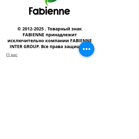
©
2012-2025
. Товарный знак
FABIENNE принадлежит
исключительно компании FABIENNE
INTER GROUP. Все права защищены
О нас
Магазин
Шампунь
​Туалетное мыло
Детской мыло
Моющий-чистящий средство
Наш адрес
Юридический адрес:Республика Узбекистан,
113004, Узбекистан, Ташкентская область,