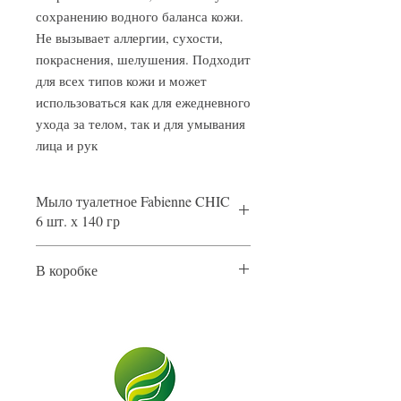
сохранению водного баланса кожи.
Не вызывает аллергии, сухости,
покраснения, шелушения. Подходит
для всех типов кожи и может
использоваться как для ежедневного
ухода за телом, так и для умывания
лица и рук
Мыло туалетное Fabienne CHIC
6 шт. х 140 гр
Аромат: цветочный
В коробке
Упаковка: бумажная обертка
Вес упаковки: 840 гр.
Нетто коробки: 6.96 кг
Тип: для всех типов кожи
Кол-во в коробке: 48 шт
Брутто коробки: 7.2 кг